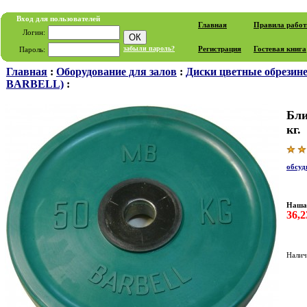
Вход для пользователей
Главная
Правила рабо
Логин:
забыли пароль?
Регистрация
Гостевая книга
Пароль:
Главная
:
Оборудование для залов
:
Диски цветные обрезин
BARBELL)
:
Бли
кг.
обсуд
Наша 
36,
Налич